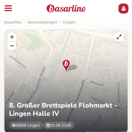
basarlino
›
Veranstaltungen
›
Lingen
+
−
8. Großer Brettspiele Flohmarkt -
Lingen Halle IV
49809 Lingen
20.09.2026
Leaflet
|
©
OpenStreetMap
, ©
CARTO