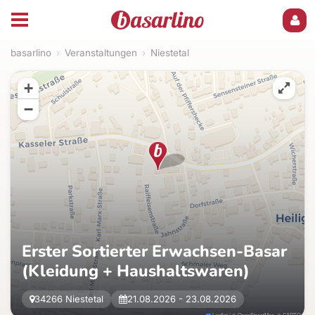
basarlino
›
Veranstaltungen
›
Niestetal
+
−
Erster Sortierter Erwachsen-Basar
(Kleidung + Haushaltswaren)
34266 Niestetal
21.08.2026 - 23.08.2026
Leaflet
|
©
OpenStreetMap
, ©
CARTO