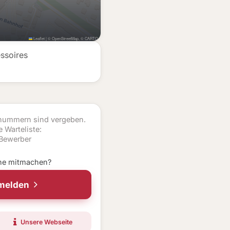
Leaflet
|
©
OpenStreetMap
, ©
CARTO
ssoires
rnummern sind vergeben.
 Warteliste:
 Bewerber
ne mitmachen?
nmelden
Unsere Webseite