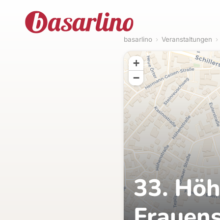
basarlino
›
Veranstaltungen
›
+
−
33. Hö
Frauen