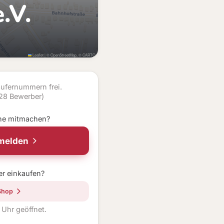
.V.
Leaflet
|
©
OpenStreetMap
, ©
CARTO
ufernummern frei.
 28 Bewerber)
ne mitmachen?
nmelden
er einkaufen?
Shop
0 Uhr geöffnet.