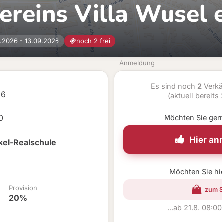
ereins Villa Wusel e
9.2026 - 13.09.2026
noch 2 frei
Anmeldung
Es sind noch
2
Verkä
26
(aktuell bereits
0
Möchten Sie ger
Hier a
nkel-Realschule
Möchten Sie hi
Provision
zum 
20%
...ab 21.8. 08:0