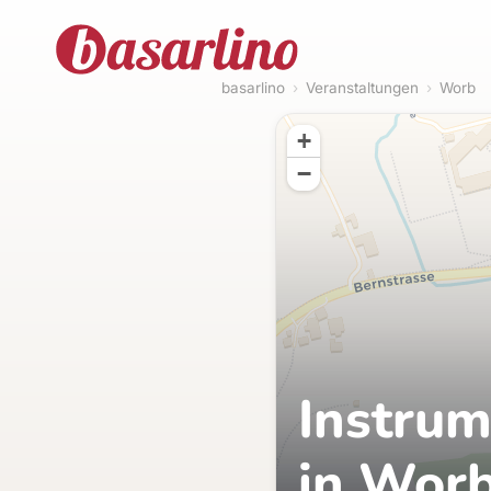
basarlino
›
Veranstaltungen
›
Worb
+
−
Instrum
in Worb