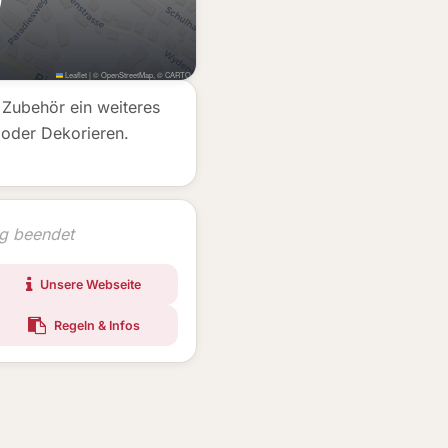
Leaflet
|
©
OpenStreetMap
, ©
CARTO
m Zubehör ein weiteres
 oder Dekorieren.
ng beendet
Unsere Webseite
Regeln & Infos