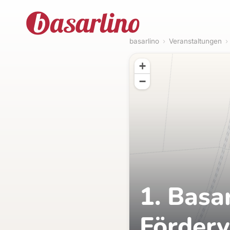
basarlino
›
Veranstaltungen
›
+
−
1. Basa
Förderv