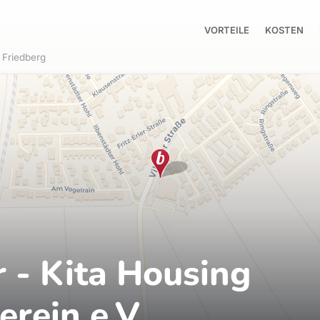
VORTEILE
KOSTEN
Friedberg
r - Kita Housing
erein e.V.