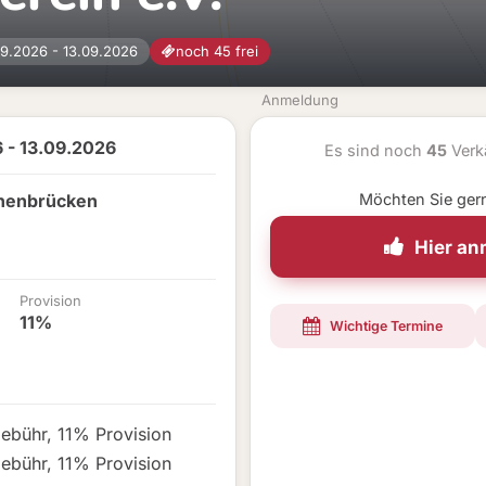
09.2026 - 13.09.2026
noch 45 frei
Anmeldung
 - 13.09.2026
Es sind noch
45
Verk
henbrücken
Möchten Sie ger
Hier a
Provision
11%
Wichtige Termine
Gebühr
,
11% Provision
Gebühr
,
11% Provision