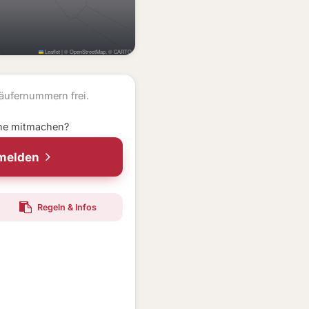
Leaflet
|
©
OpenStreetMap
, ©
CARTO
äufernummern frei.
ne mitmachen?
nmelden
Regeln & Infos