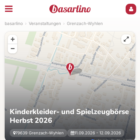
basarlino
›
Veranstaltungen
›
Grenzach-Wyhlen
+
−
Kinderkleider- und Spielzeugbörse
Herbst 2026
79639 Grenzach-Wyhlen
11.09.2026 - 12.09.2026
Leaflet
|
©
OpenStreetMap
, ©
CARTO