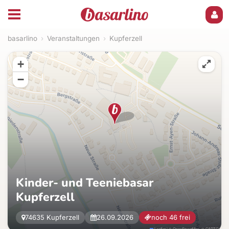
basarlino
›
Veranstaltungen
›
Kupferzell
+
−
Kinder- und Teeniebasar
Kupferzell
74635 Kupferzell
26.09.2026
noch 46 frei
Leaflet
|
©
OpenStreetMap
, ©
CARTO