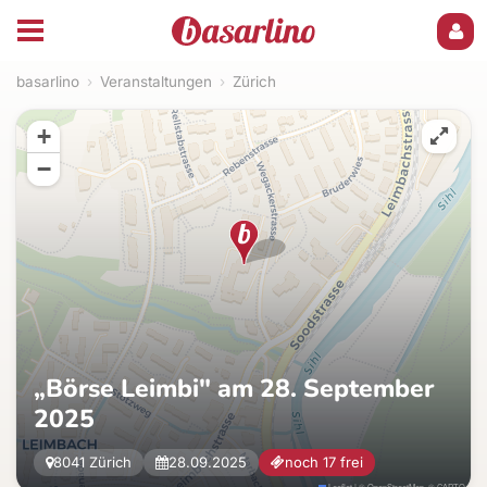
basarlino
›
Veranstaltungen
›
Zürich
+
−
„Börse Leimbi" am 28. September
2025
8041 Zürich
28.09.2025
noch 17 frei
Leaflet
|
©
OpenStreetMap
, ©
CARTO