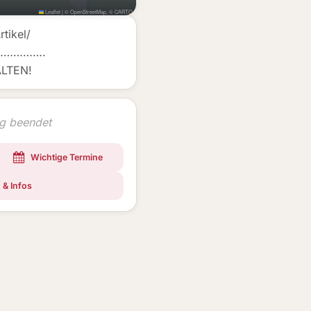
Leaflet
|
©
OpenStreetMap
, ©
CARTO
tikel/
………………….
LTEN!
ng beendet
Wichtige Termine
 & Infos