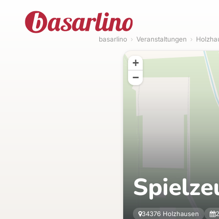
basarlino
›
Veranstaltungen
›
Holzha
+
−
Spielze
34376 Holzhausen
2