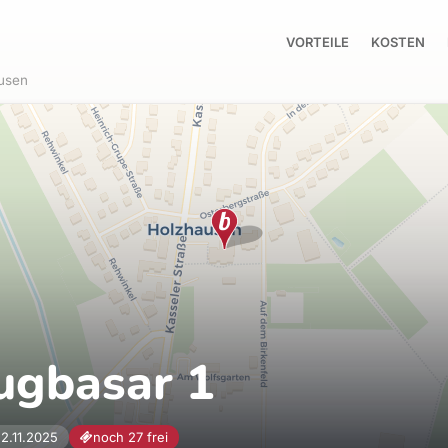
VORTEILE
KOSTEN
usen
ugbasar 1
2.11.2025
noch 27 frei