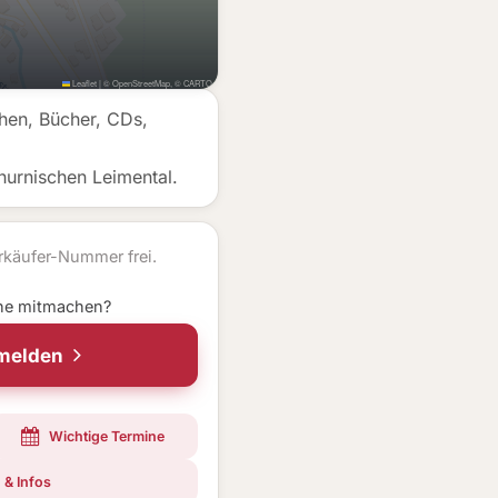
Leaflet
|
©
OpenStreetMap
, ©
CARTO
hen, Bücher, CDs,
urnischen Leimental.
käufer-Nummer frei.
ne mitmachen?
nmelden
Wichtige Termine
 & Infos