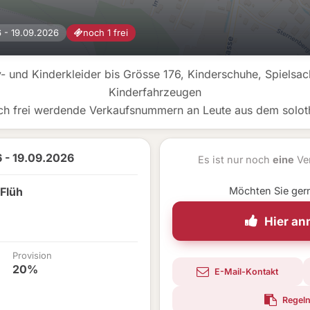
 - 19.09.2026
noch 1 frei
- und Kinderkleider bis Grösse 176, Kinderschuhe, Spielsac
Kinderfahrzeugen
ch frei werdende Verkaufsnummern an Leute aus dem soloth
 - 19.09.2026
Es ist nur noch
eine
Ver
Flüh
Möchten Sie ger
Hier a
Provision
20%
E-Mail-Kontakt
Regeln