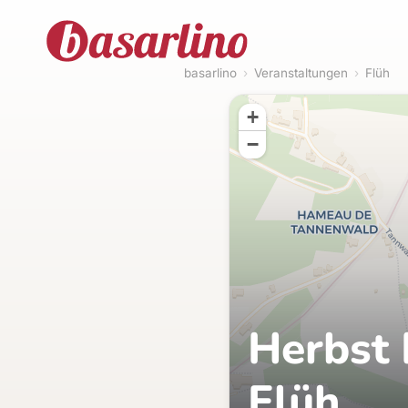
basarlino
›
Veranstaltungen
›
Flüh
+
−
Herbst 
Flüh