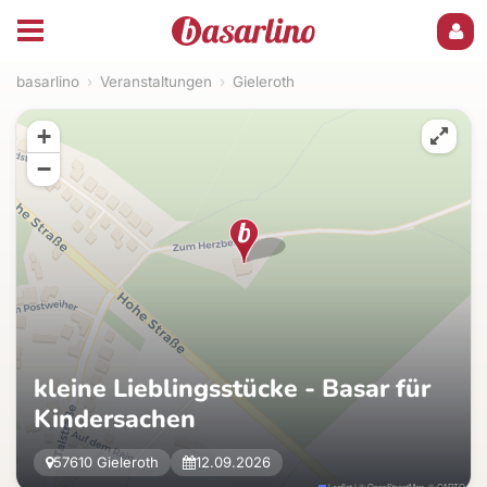
basarlino
›
Veranstaltungen
›
Gieleroth
+
−
kleine Lieblingsstücke - Basar für
Kindersachen
57610 Gieleroth
12.09.2026
Leaflet
|
©
OpenStreetMap
, ©
CARTO