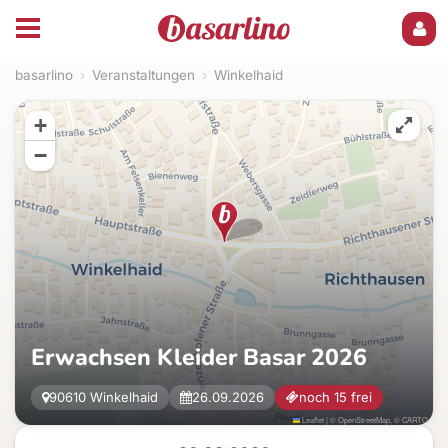
basarlino
›
Veranstaltungen
›
Winkelhaid
+
−
Erwachsen Kleider Basar 2026
90610 Winkelhaid
26.09.2026
noch 15 frei
Leaflet
|
©
OpenStreetMap
, ©
CARTO