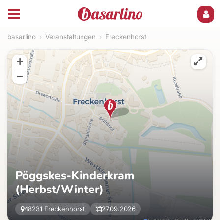
basarlino
›
Veranstaltungen
›
Freckenhorst
+
−
Pöggskes-Kinderkram
(Herbst/Winter)
48231 Freckenhorst
27.09.2026
Leaflet
|
©
OpenStreetMap
, ©
CARTO