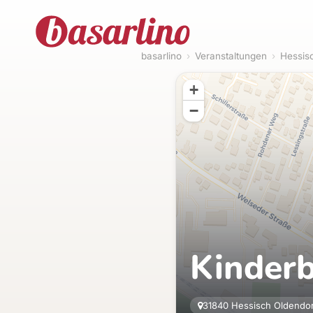
basarlino
›
Veranstaltungen
›
Hessis
+
−
Kinderb
31840 Hessisch Oldendo