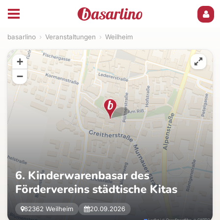
basarlino
›
Veranstaltungen
›
Weilheim
+
−
6. Kinderwarenbasar des
Fördervereins städtische Kitas
82362 Weilheim
20.09.2026
Leaflet
|
©
OpenStreetMap
, ©
CARTO