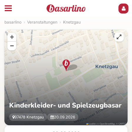
basarlino
›
Veranstaltungen
›
Knetzgau
+
−
Kinderkleider- und Spielzeugbasar
97478 Knetzgau
20.09.2026
Leaflet
|
©
OpenStreetMap
, ©
CARTO