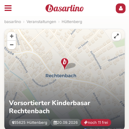
basarlino
›
Veranstaltungen
›
Hüttenberg
+
−
Vorsortierter Kinderbasar
Rechtenbach
35625 Hüttenberg
20.09.2026
noch 11 frei
Leaflet
|
©
OpenStreetMap
, ©
CARTO