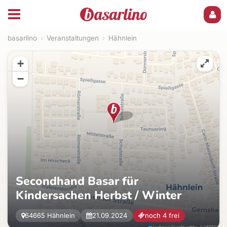
basarlino
›
Veranstaltungen
›
Hähnlein
+
−
Secondhand Basar für
Kindersachen Herbst / Winter
64665 Hähnlein
21.09.2024
noch 4 frei
Leaflet
|
©
OpenStreetMap
, ©
CARTO