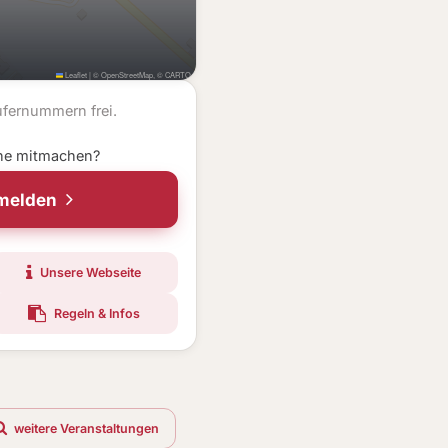
Leaflet
|
©
OpenStreetMap
, ©
CARTO
ufernummern frei.
ne mitmachen?
nmelden
Unsere Webseite
Regeln & Infos
weitere Veranstaltungen