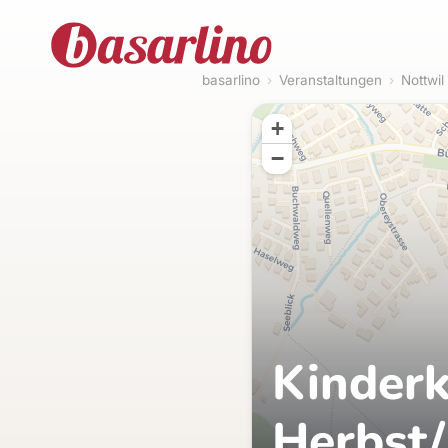
basarlino
›
Veranstaltungen
›
Nottwil
+
−
Kinderk
Herbst