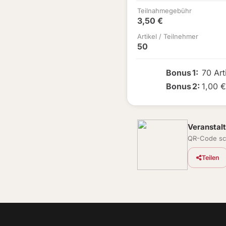
Teilnahmegebühr
3,50 €
Artikel / Teilnehmer
50
Bonus
1
:
70 Art
Bonus
2
:
1,00 
Veranstalt
QR-Code sc
Teilen