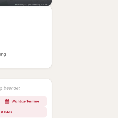
Leaflet
|
©
OpenStreetMap
, ©
CARTO
ung
ng beendet
Wichtige Termine
 & Infos