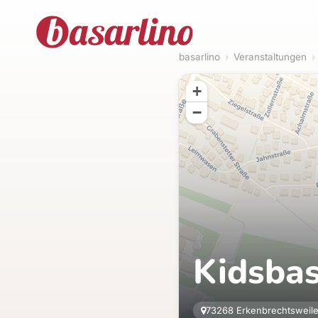
basarlino
›
Veranstaltungen
›
+
−
Kidsbas
73268 Erkenbrechtsweile