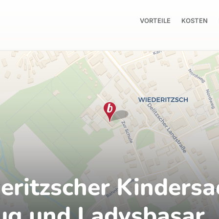
VORTEILE
KOSTEN
eritzscher Kindersa
ug und Ladysbasar