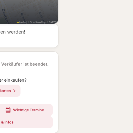
Leaflet
|
©
OpenStreetMap
, ©
CARTO
men werden!
Verkäufer ist beendet.
er einkaufen?
skarten
Wichtige Termine
 & Infos