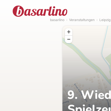
basarlino
›
Veranstaltungen
›
Leipzig
+
−
9. Wied
Spielze