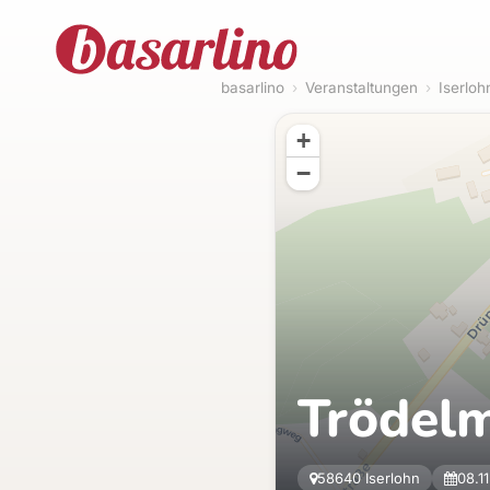
basarlino
›
Veranstaltungen
›
Iserloh
+
−
Trödel
58640 Iserlohn
08.1