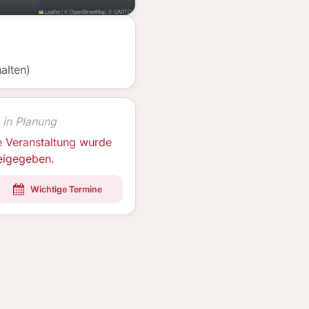
Leaflet
|
©
OpenStreetMap
, ©
CARTO
alten)
 in Planung
e Veranstaltung wurde
reigegeben.
Wichtige Termine