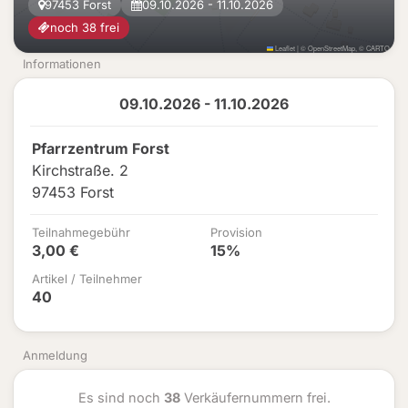
97453 Forst
09.10.2026 - 11.10.2026
noch 38 frei
Leaflet
|
©
OpenStreetMap
, ©
CARTO
Informationen
09.10.2026 - 11.10.2026
Pfarrzentrum Forst
Kirchstraße. 2
97453 Forst
Teilnahmegebühr
Provision
3,00 €
15%
Artikel / Teilnehmer
40
Anmeldung
Es sind noch
38
Verkäufernummern frei.