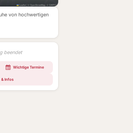
Leaflet
|
©
OpenStreetMap
, ©
CARTO
huhe von hochwertigen
ng beendet
Wichtige Termine
 & Infos