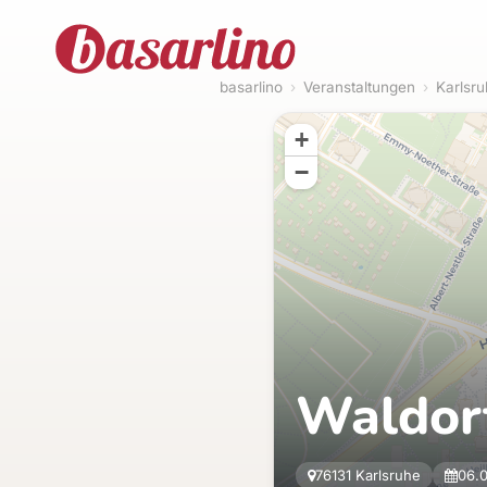
basarlino
›
Veranstaltungen
›
Karlsr
+
−
Waldor
76131 Karlsruhe
06.0