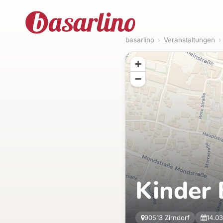
basarlino
›
Veranstaltungen
›
+
−
Kinder
90513 Zirndorf
14.0