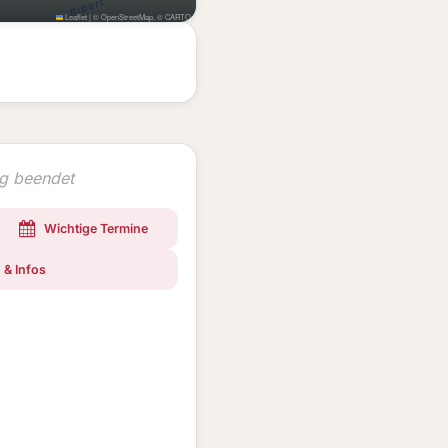
Leaflet
|
©
OpenStreetMap
, ©
CARTO
ng beendet
Wichtige Termine
 & Infos