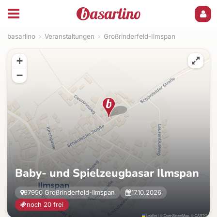
basarlino
›
Veranstaltungen
›
Großrinderfeld-Ilmspan
+
−
Baby- und Spielzeugbasar Ilmspan
97950 Großrinderfeld-Ilmspan
17.10.2026
noch 20 frei
Leaflet
|
©
OpenStreetMap
, ©
CARTO