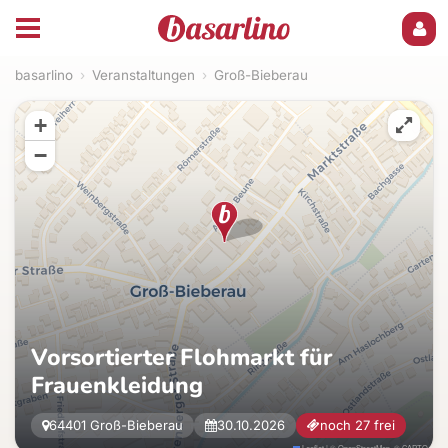
basarlino
›
Veranstaltungen
›
Groß-Bieberau
+
−
Vorsortierter Flohmarkt für
Frauenkleidung
64401 Groß-Bieberau
30.10.2026
noch 27 frei
Leaflet
|
©
OpenStreetMap
, ©
CARTO