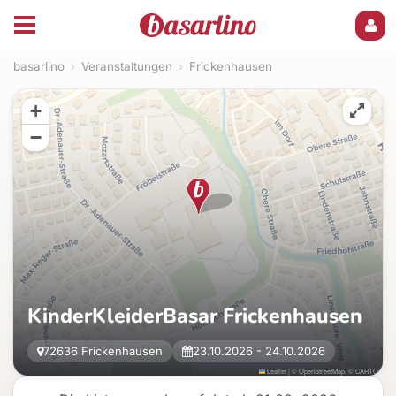
basarlino
›
Veranstaltungen
›
Frickenhausen
+
−
KinderKleiderBasar Frickenhausen
72636 Frickenhausen
23.10.2026 - 24.10.2026
Leaflet
|
©
OpenStreetMap
, ©
CARTO