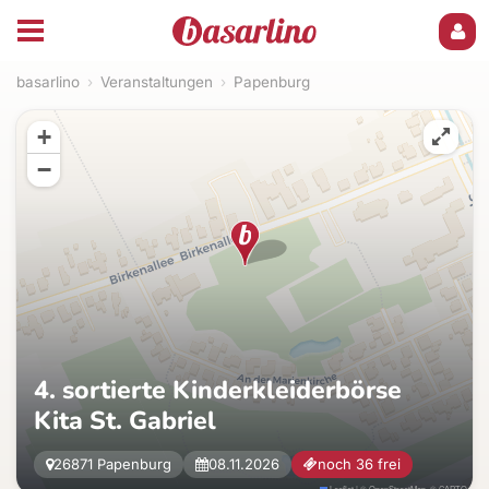
basarlino
›
Veranstaltungen
›
Papenburg
+
−
4. sortierte Kinderkleiderbörse
Kita St. Gabriel
26871 Papenburg
08.11.2026
noch 36 frei
Leaflet
|
©
OpenStreetMap
, ©
CARTO