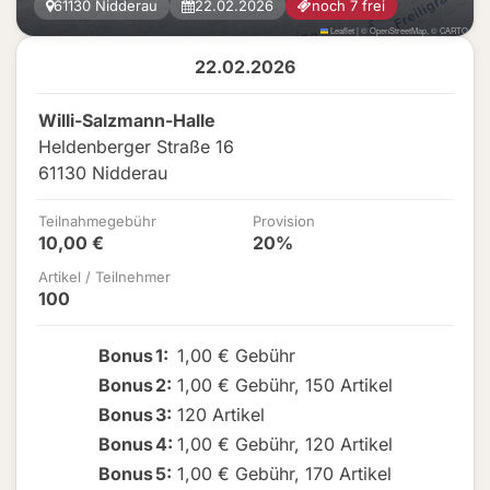
61130 Nidderau
22.02.2026
noch 7 frei
Leaflet
|
©
OpenStreetMap
, ©
CARTO
22.02.2026
Willi-Salzmann-Halle
Heldenberger Straße 16
61130 Nidderau
Teilnahmegebühr
Provision
10,00 €
20%
Artikel / Teilnehmer
100
Bonus
1
:
1,00 € Gebühr
Bonus
2
:
1,00 € Gebühr
,
150 Artikel
Bonus
3
:
120 Artikel
Bonus
4
:
1,00 € Gebühr
,
120 Artikel
Bonus
5
:
1,00 € Gebühr
,
170 Artikel