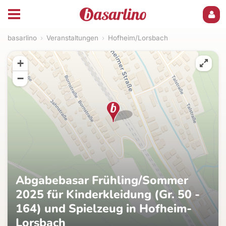
basarlino
›
Veranstaltungen
›
Hofheim/Lorsbach
+
−
Abgabebasar Frühling/Sommer
2025 für Kinderkleidung (Gr. 50 -
164) und Spielzeug in Hofheim-
Lorsbach