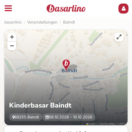
basarlino
›
Veranstaltungen
›
Baindt
+
−
Kinderbasar Baindt
88255 Baindt
09.10.2026 - 10.10.2026
Leaflet
|
©
OpenStreetMap
, ©
CARTO