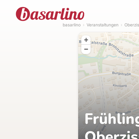
basarlino
›
Veranstaltungen
›
Oberzi
+
−
Frühlin
Oberzi