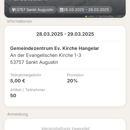
53757 Sankt Augustin
28.03.2025 - 29.03.2025
Leaflet
|
©
OpenStreetMap
, ©
CARTO
Informationen
28.03.2025 - 29.03.2025
Gemeindezentrum Ev. Kirche Hangelar
An der Evangelischen Kirche 1-3
53757 Sankt Augustin
Teilnahmegebühr
Provision
5,00 €
20%
Artikel / Teilnehmer
50
Anmeldung
Veranstaltung beendet