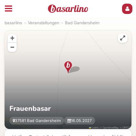
basarlino
›
Veranstaltungen
›
Bad Gandersheim
+
−
Frauenbasar
37581 Bad Gandersheim
16.05.2027
Leaflet
|
©
OpenStreetMap
, ©
CARTO