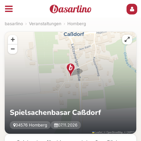
basarlino
›
Veranstaltungen
›
Homberg
+
−
Spielsachenbasar Caßdorf
34576 Homberg
07.11.2026
Leaflet
|
©
OpenStreetMap
, ©
CARTO