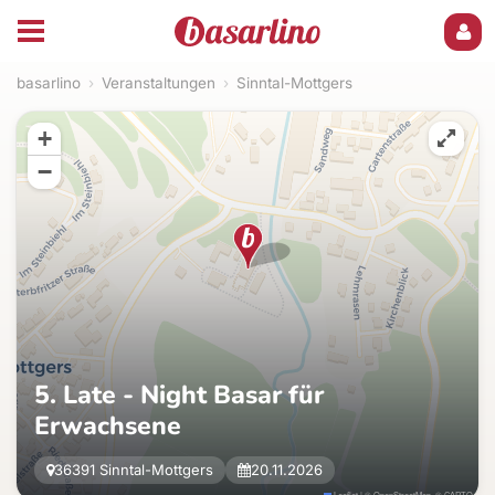
basarlino
›
Veranstaltungen
›
Sinntal-Mottgers
+
−
5. Late - Night Basar für
Erwachsene
36391 Sinntal-Mottgers
20.11.2026
Leaflet
|
©
OpenStreetMap
, ©
CARTO