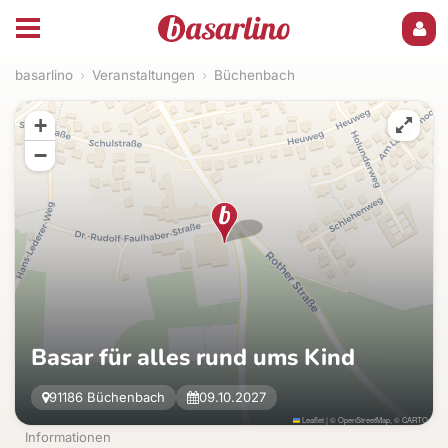
basarlino
›
Veranstaltungen
›
Büchenbach
+
−
Basar für alles rund ums Kind
91186 Büchenbach
09.10.2027
Leaflet
|
©
OpenStreetMap
, ©
CARTO
Informationen