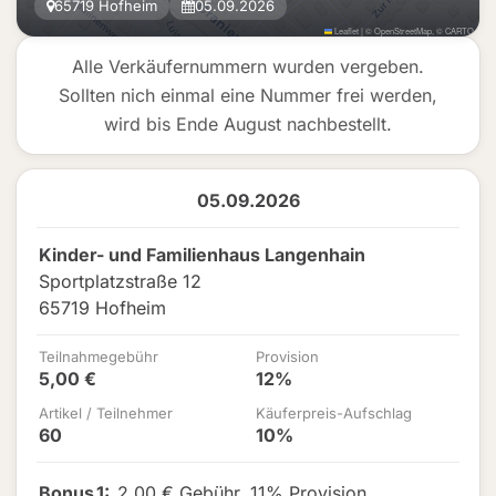
65719 Hofheim
05.09.2026
Leaflet
|
©
OpenStreetMap
, ©
CARTO
Alle Verkäufernummern wurden vergeben.
Sollten nich einmal eine Nummer frei werden,
wird bis Ende August nachbestellt.
05.09.2026
Kinder- und Familienhaus Langenhain
Sportplatzstraße 12
65719 Hofheim
Teilnahmegebühr
Provision
5,00 €
12%
Artikel / Teilnehmer
Käuferpreis-Aufschlag
60
10%
Bonus
1
:
2,00 € Gebühr
,
11% Provision
,