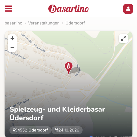
basarlino
›
Veranstaltungen
›
Üdersdorf
+
−
Spielzeug- und Kleiderbasar
Üdersdorf
54552 Üdersdorf
24.10.2026
Leaflet
|
©
OpenStreetMap
, ©
CARTO