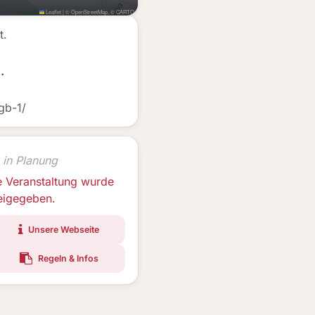
Leaflet
|
©
OpenStreetMap
, ©
CARTO
t.
.
gb-1/
 in Planung
e Veranstaltung wurde
reigegeben.
Unsere Webseite
Regeln & Infos