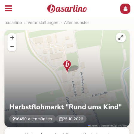
basarlino
›
Veranstaltungen
›
Altenmünster
+
−
Herbstflohmarkt "Rund ums Kind"
86450 Altenmünster
25.10.2026
Leaflet
|
©
OpenStreetMap
, ©
CARTO