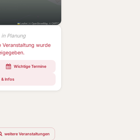
Leaflet
|
©
OpenStreetMap
, ©
CARTO
 in Planung
e Veranstaltung wurde
reigegeben.
Wichtige Termine
 & Infos
weitere Veranstaltungen