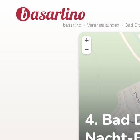
basarlino
›
Veranstaltungen
›
Bad Di
+
−
4. Bad 
Nacht-