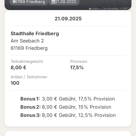
61169 Friedberg
21.09.2025
Leaflet
|
©
OpenStreetMap
, ©
CARTO
21.09.2025
Stadthalle Friedberg
Am Seebach 2
61169 Friedberg
Teilnahmegebühr
Provision
8,00 €
17,5%
Artikel / Teilnehmer
100
Bonus
1
:
3,00 € Gebühr
,
17,5% Provision
Bonus
2
:
8,00 € Gebühr
,
15% Provision
Bonus
3
:
8,00 € Gebühr
,
12,5% Provision