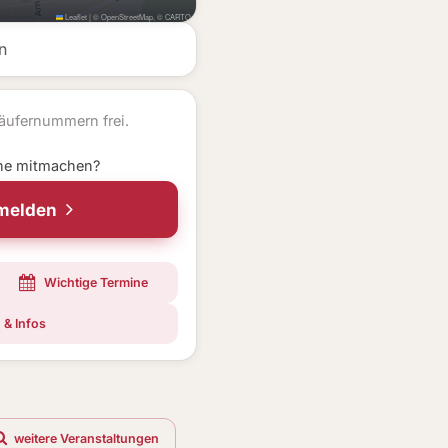
Leaflet
|
©
OpenStreetMap
, ©
CARTO
n
äufernummern frei.
ne mitmachen?
nmelden
Wichtige Termine
 & Infos
weitere Veranstaltungen