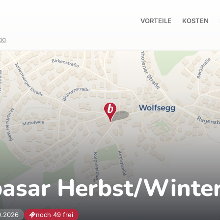
VORTEILE
KOSTEN
gg
basar Herbst/Winte
10.2026
noch 49 frei