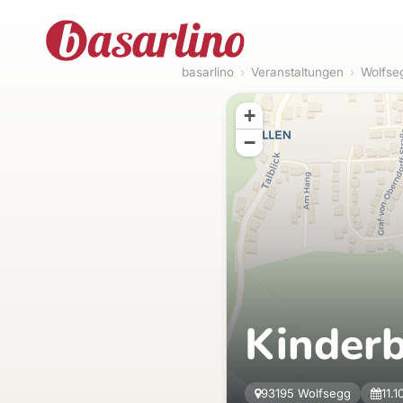
basarlino
›
Veranstaltungen
›
Wolfse
+
−
Kinder
93195 Wolfsegg
11.