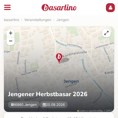
basarlino
›
Veranstaltungen
›
Jengen
+
−
Jengener Herbstbasar 2026
86860 Jengen
20.09.2026
Leaflet
|
©
OpenStreetMap
, ©
CARTO