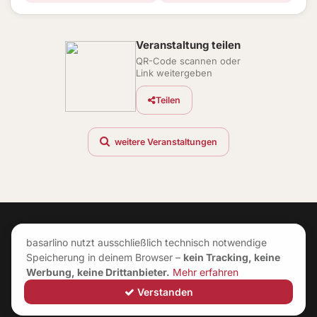
Veranstaltung teilen
QR-Code scannen oder
Link weitergeben
Teilen
weitere Veranstaltungen
basarlino nutzt ausschließlich technisch notwendige
Speicherung in deinem Browser –
kein Tracking, keine
Werbung, keine Drittanbieter.
Mehr erfahren
Verstanden
©
2026
|
Neuerungen
|
Impressum
|
AGB
|
Datenschutz