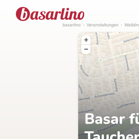
basarlino
›
Veranstaltungen
›
Waibli
+
−
Basar f
Tauche