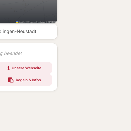
Leaflet
|
©
OpenStreetMap
, ©
CARTO
blingen-Neustadt
ng beendet
Unsere Webseite
Regeln & Infos